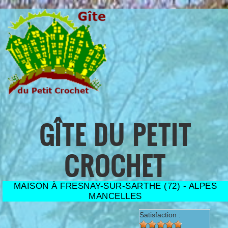
Aller au contenu principal
GÎTE DU PETIT
CROCHET
MAISON À FRESNAY-SUR-SARTHE (72) - ALPES
MANCELLES
Satisfaction :