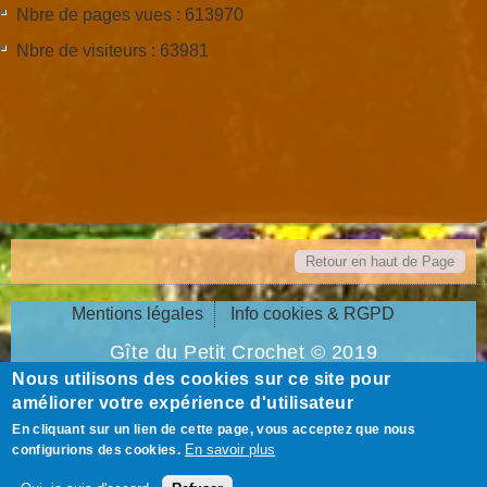
Nbre de pages vues : 613970
Nbre de visiteurs : 63981
Retour en haut de Page
Mentions légales
Info cookies & RGPD
Gîte du Petit Crochet © 2019
Nous utilisons des cookies sur ce site pour
5, rue du Petit Crochet - 72130 Fresnay-sur-
améliorer votre expérience d'utilisateur
Sarthe
En cliquant sur un lien de cette page, vous acceptez que nous
07.87.13.27.80
En savoir plus
configurions des cookies.
Conception du site :
www.web-open.fr