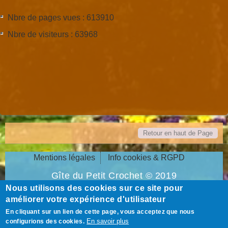
Nbre de pages vues : 613910
Nbre de visiteurs : 63968
Retour en haut de Page
Mentions légales
Info cookies & RGPD
Gîte du Petit Crochet © 2019
Nous utilisons des cookies sur ce site pour
5, rue du Petit Crochet - 72130 Fresnay-sur-
améliorer votre expérience d'utilisateur
Sarthe
En cliquant sur un lien de cette page, vous acceptez que nous
07.87.13.27.80
En savoir plus
configurions des cookies.