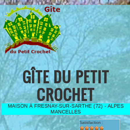
Aller au contenu principal
GÎTE DU PETIT
CROCHET
MAISON À FRESNAY-SUR-SARTHE (72) - ALPES
MANCELLES
Satisfaction :